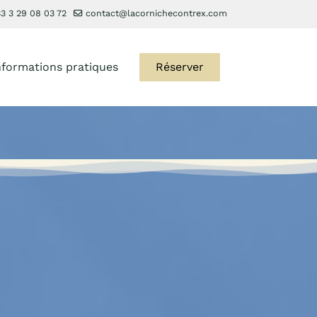
3 3 29 08 03 72
contact@lacornichecontrex.com
nformations pratiques
Réserver