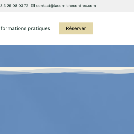
3 3 29 08 03 72
contact@lacornichecontrex.com
nformations pratiques
Réserver