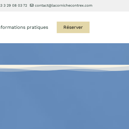
3 3 29 08 03 72
contact@lacornichecontrex.com
nformations pratiques
Réserver