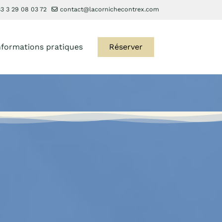
3 3 29 08 03 72
contact@lacornichecontrex.com
nformations pratiques
Réserver