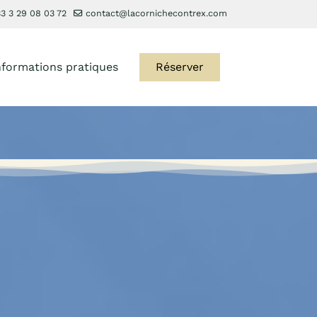
3 3 29 08 03 72
contact@lacornichecontrex.com
nformations pratiques
Réserver