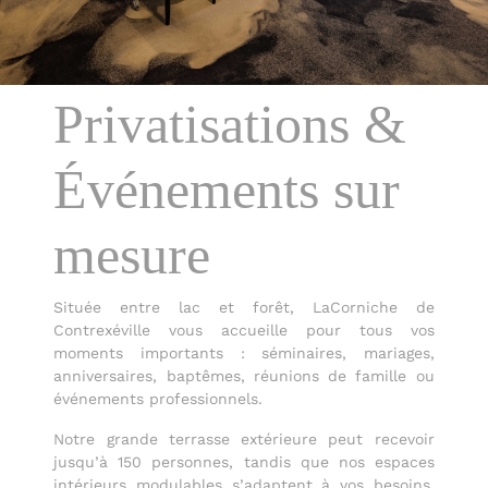
Privatisations &
Événements sur
mesure
Située entre lac et forêt, LaCorniche de
Contrexéville vous accueille pour tous vos
moments importants : séminaires, mariages,
anniversaires, baptêmes, réunions de famille ou
événements professionnels.
Notre grande terrasse extérieure peut recevoir
jusqu’à 150 personnes, tandis que nos espaces
intérieurs modulables s’adaptent à vos besoins,